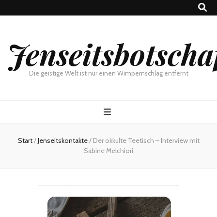
Jenseitsbotscha
Die geistige Welt ist nur einen Wimpernschlag entfernt
Start
/
Jenseitskontakte
/
Der okkulte Teetisch – Interview mit
Sabine Melchiori