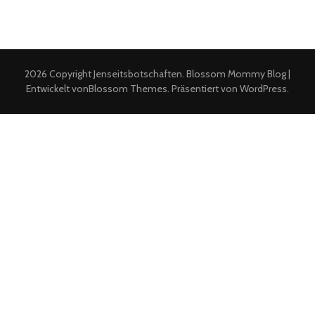
2026 Copyright
Jenseitsbotschaften
.
Blossom Mommy Blog |
Entwickelt von
Blossom Themes
. Präsentiert von
WordPress
.