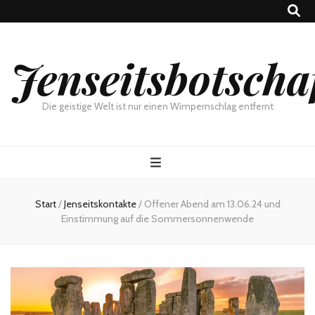
Jenseitsbotscha
Die geistige Welt ist nur einen Wimpernschlag entfernt
Start
/
Jenseitskontakte
/
Offener Abend am 13.06.24 und
Einstimmung auf die Sommersonnenwende