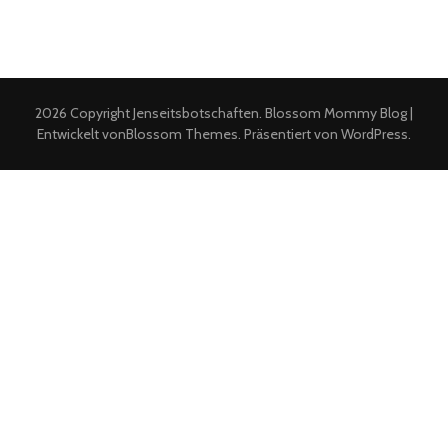
2026 Copyright
Jenseitsbotschaften
.
Blossom Mommy Blog |
Entwickelt von
Blossom Themes
. Präsentiert von
WordPress
.