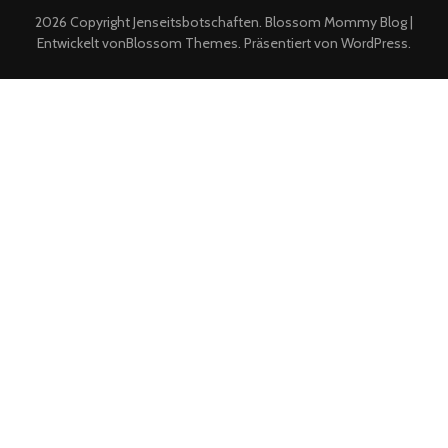
am
2026 Copyright
Jenseitsbotschaften
.
Blossom Mommy Blog |
18.
Entwickelt von
Blossom Themes
. Präsentiert von
WordPress
.
Januar
2024“