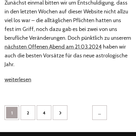
Zunächst einmal bitten wir um Entschuldigung, dass
in den letzten Wochen auf dieser Website nicht allzu
viel los war – die alltäglichen Pflichten hatten uns
fest im Griff, noch dazu gab es bei zwei von uns
berufliche Veränderungen. Doch pünktlich zu unserem
nächsten Offenen Abend am 21.03.2024
haben wir
auch die besten Vorsätze für das neue astrologische
Jahr.
„Fragen
weiterlesen
und
Antworten
zu
Seitennummerierung
Seite
Seite
Seite
1
2
4
…
unserem
der
„Offenen
Beiträge
Abend“