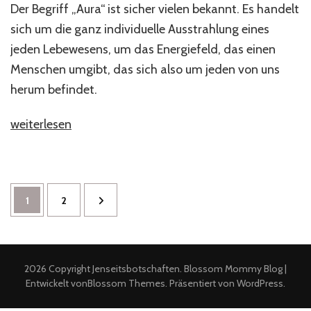
Der Begriff „Aura“ ist sicher vielen bekannt. Es handelt
sich um die ganz individuelle Ausstrahlung eines
jeden Lebewesens, um das Energiefeld, das einen
Menschen umgibt, das sich also um jeden von uns
herum befindet.
„Die
weiterlesen
Aura“
Seitennummerierung
Seite
Seite
1
2
der
Beiträge
2026 Copyright
Jenseitsbotschaften
.
Blossom Mommy Blog |
Entwickelt von
Blossom Themes
. Präsentiert von
WordPress
.