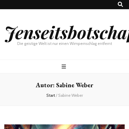
Jenseitsbotscha
Die geistige Welt ist nur einen Wimpernschlag entfernt
Autor:
Sabine Weber
Start
/
Sabine Weber