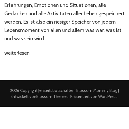
Erfahrungen, Emotionen und Situationen, alle
Gedanken und alle Aktivitäten aller Leben gespeichert
werden. Es ist also ein riesiger Speicher von jedem
Lebensmoment von allen und allem was war, was ist
und was sein wird.
„Akasha
weiterlesen
Chronik“
2026 Copyright
Jenseitsbotschaften
.
Blossom Mommy Blog |
Entwickelt von
Blossom Themes
. Präsentiert von
WordPress
.