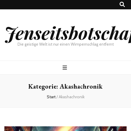
Jenseitsbotscha
Die geistige Welt ist nur einen Wimpernschlag entfernt
Kategorie:
Akashachronik
Start
/
Akashachronik