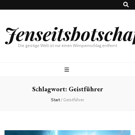
Jenseitsbotscha
Die geistige Welt ist nur einen Wimpernschlag entfernt
Schlagwort:
Geistführer
Start
/
Geistführer