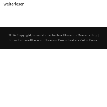
„Was
weiterlesen
sind
„beweisführende
Jenseitskontakte“?“
2026 Copyright
Jenseitsbotschaften
.
Blossom Mommy Blog |
Entwickelt von
Blossom Themes
. Präsentiert von
WordPress
.