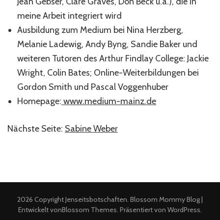
Jean Gebser, Clare Graves, Don Beck u.a.), die in
meine Arbeit integriert wird
Ausbildung zum Medium bei Nina Herzberg,
Melanie Ladewig, Andy Byng, Sandie Baker und
weiteren Tutoren des Arthur Findlay College: Jackie
Wright, Colin Bates; Online-Weiterbildungen bei
Gordon Smith und Pascal Voggenhuber
Homepage:
www.medium-mainz.de
Nächste Seite:
Sabine Weber
2026 Copyright
Jenseitsbotschaften
.
Blossom Mommy Blog |
Entwickelt von
Blossom Themes
. Präsentiert von
WordPress
.