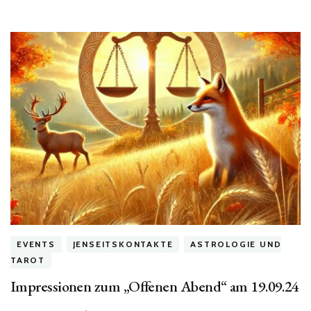
in
der
Skorpion-
Zeit!“
EVENTS
JENSEITSKONTAKTE
ASTROLOGIE UND
TAROT
Impressionen zum „Offenen Abend“ am 19.09.24