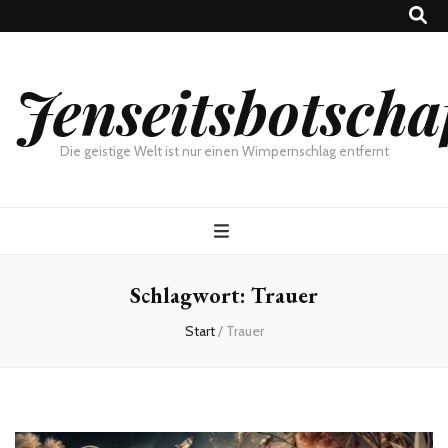
Jenseitsbotscha
Die geistige Welt ist nur einen Wimpernschlag entfernt
Schlagwort:
Trauer
Start
/
Trauer