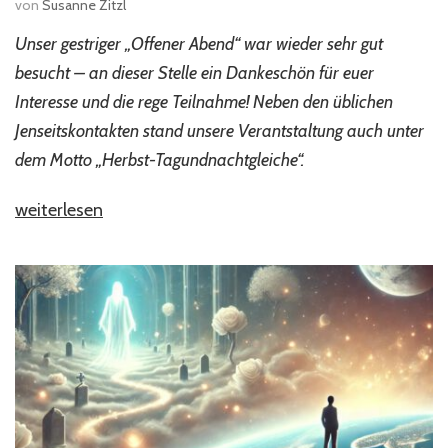
von
Susanne Zitzl
Unser gestriger „Offener Abend“ war wieder sehr gut
besucht – an dieser Stelle ein Dankeschön für euer
Interesse und die rege Teilnahme! Neben den üblichen
Jenseitskontakten stand unsere Verantstaltung auch unter
dem Motto „Herbst-Tagundnachtgleiche“.
„Impressionen
weiterlesen
zum
„Offenen
Abend“
am
19.09.24“