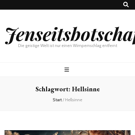
Jenseitsbotscha
Die geistige Welt ist nur einen Wimpernschlag entfernt
Schlagwort:
Hellsinne
Start
/
Hellsinne