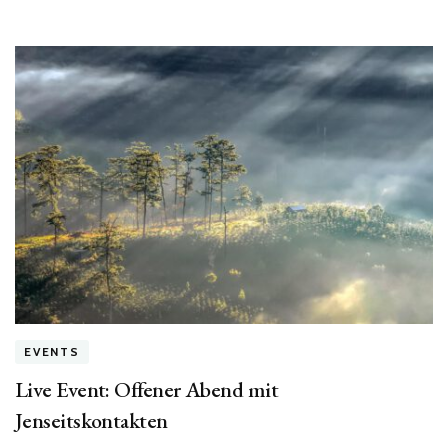
in
der
Skorpion-
Zeit!“
EVENTS
Live Event: Offener Abend mit
Jenseitskontakten