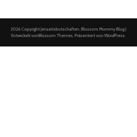
Offener
Abend
mit
2026 Copyright
Jenseitsbotschaften
.
Blossom Mommy Blog |
Jenseitskontakten“
Entwickelt von
Blossom Themes
. Präsentiert von
WordPress
.