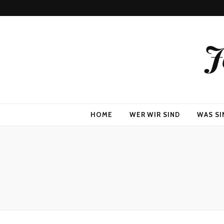
J
HOME
WER WIR SIND
WAS SI