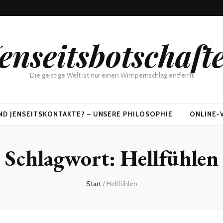
enseitsbotschaft
Die geistige Welt ist nur einen Wimpernschlag entfernt
ND JENSEITSKONTAKTE? – UNSERE PHILOSOPHIE
ONLINE-
Schlagwort:
Hellfühlen
Start
/
Hellfühlen