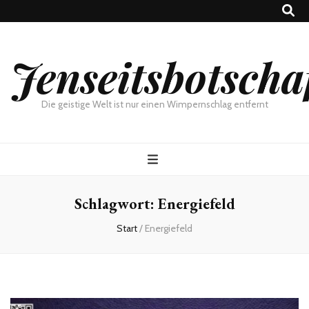
Jenseitsbotscha
Die geistige Welt ist nur einen Wimpernschlag entfernt
Schlagwort:
Energiefeld
Start
/
Energiefeld