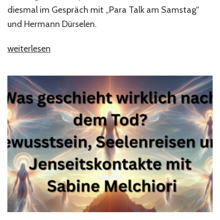
diesmal im Gespräch mit „Para Talk am Samstag“
und Hermann Dürselen.
„Sabine
weiterlesen
Melchiori
im
Gespräch
mit
„Jenseits
von
Grenzen““