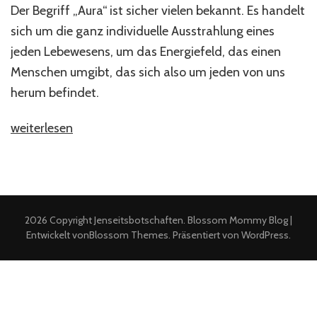
Der Begriff „Aura“ ist sicher vielen bekannt. Es handelt
sich um die ganz individuelle Ausstrahlung eines
jeden Lebewesens, um das Energiefeld, das einen
Menschen umgibt, das sich also um jeden von uns
herum befindet.
„Die
weiterlesen
Aura“
2026 Copyright
Jenseitsbotschaften
.
Blossom Mommy Blog |
Entwickelt von
Blossom Themes
. Präsentiert von
WordPress
.