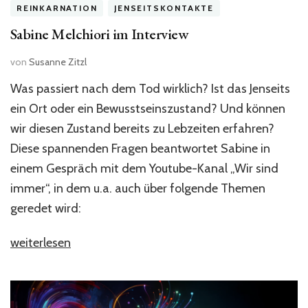
REINKARNATION
JENSEITSKONTAKTE
Sabine Melchiori im Interview
von
Susanne Zitzl
Was passiert nach dem Tod wirklich? Ist das Jenseits
ein Ort oder ein Bewusstseinszustand? Und können
wir diesen Zustand bereits zu Lebzeiten erfahren?
Diese spannenden Fragen beantwortet Sabine in
einem Gespräch mit dem Youtube-Kanal „Wir sind
immer“, in dem u.a. auch über folgende Themen
geredet wird:
„Sabine
weiterlesen
Melchiori
im
Interview“