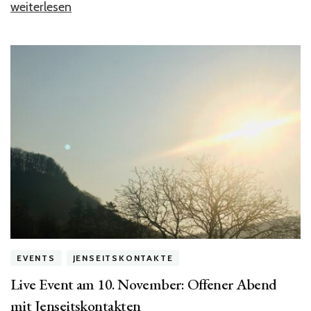
„Kommunikation
weiterlesen
mit
Tieren
–
geht
das
überhaupt?“
EVENTS
JENSEITSKONTAKTE
Live Event am 10. November: Offener Abend
mit Jenseitskontakten