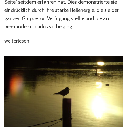
Seite“ seitdem erfahren hat. Dies demonstrierte sie
eindrücklich durch ihre starke Heilenergie, die sie der
ganzen Gruppe zur Verfügung stellte und die an
niemandem spurlos vorbeiging.
„Weiterentwicklung
weiterlesen
im
Jenseits
–
Erhellende
Botschaften
zur
Sommersonnenwende“