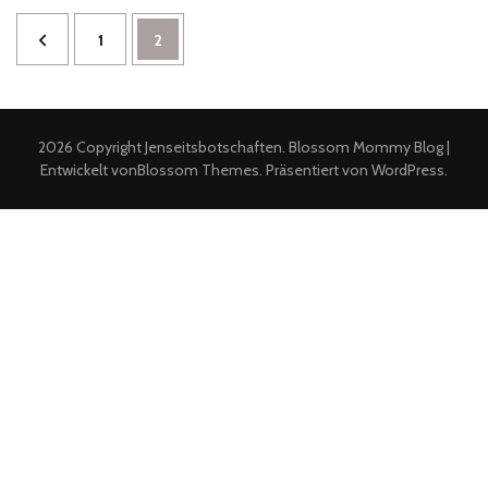
10.
Seitennummerierung
Seite
Seite
1
2
November:
der
Offener
Beiträge
Abend
mit
2026 Copyright
Jenseitsbotschaften
.
Blossom Mommy Blog |
Jenseitskontakten“
Entwickelt von
Blossom Themes
. Präsentiert von
WordPress
.