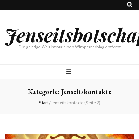
Jenseitsbotscha
Die geistige Welt ist nur einen Wimpernschlag entfernt
Kategorie:
Jenseitskontakte
Start
/
Jenseitskontakte
(Seite 2)