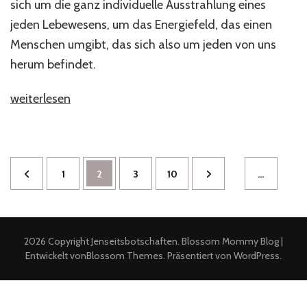
sich um die ganz individuelle Ausstrahlung eines
jeden Lebewesens, um das Energiefeld, das einen
Menschen umgibt, das sich also um jeden von uns
herum befindet.
„Die
weiterlesen
Aura“
Seitennummerierung
Seite
Seite
Seite
Seite
1
2
3
10
…
der
Beiträge
2026 Copyright
Jenseitsbotschaften
.
Blossom Mommy Blog |
Entwickelt von
Blossom Themes
. Präsentiert von
WordPress
.