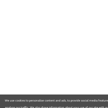
We use cookies to personalise content and ads, to provide social media feature
analyse our traffic. We also share information about your use of our site with ou