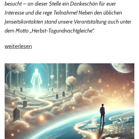
besucht – an dieser Stelle ein Dankeschön für euer
Interesse und die rege Teilnahme! Neben den üblichen
Jenseitskontakten stand unsere Verantstaltung auch unter
dem Motto „Herbst-Tagundnachtgleiche“.
„Impressionen
weiterlesen
zum
„Offenen
Abend“
am
19.09.24“