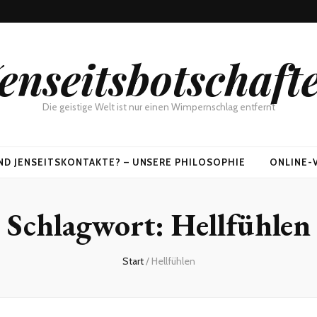
enseitsbotschaft
Die geistige Welt ist nur einen Wimpernschlag entfernt
ND JENSEITSKONTAKTE? – UNSERE PHILOSOPHIE
ONLINE-
Schlagwort:
Hellfühlen
Start
/
Hellfühlen