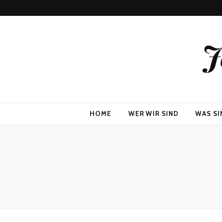
J
HOME
WER WIR SIND
WAS SI